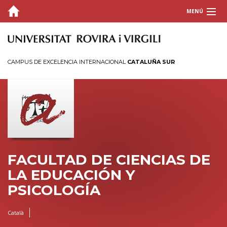
MENÚ
LA FACULTAD
ESTUDIOS
CAMPUS DE EXCELENCIA INTERNACIONAL
CATALUÑA SUR
INFORMACIÓN ACADÉMICA
INVESTIGACIÓN
CALIDAD
Garantía de la Calidad
FACULTAD DE CIENCIAS DE
Titulaciones
LA EDUCACIÓN Y
Seguimiento y acreditación
PSICOLOGÍA
Resultados de satisfacción e inserción laboral
Plan de Acción Tutorial
Català