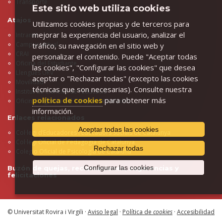
Transporte
Este sitio web utiliza cookies
Atajos
Utilizamos cookies propias y de terceros para
mejorar la experiencia del usuario, analizar el
Intranet
Campus virtual
tráfico, su navegación en el sitio web y
CRAI
personalizar el contenido. Puede "Aceptar todas
Oficina del Estudiante
las cookies", "Configurar las cookies" que desea
Llengües URV
aceptar o "Rechazar todas" (excepto las cookies
Movilidad
técnicas que son necesarias). Consulte nuestra
Institut de Ciències de l'Educació
política de cookies
para obtener más
Oficina Logística del Campus Sescelades
información.
Enlaces relacionados
Aceptar todas las cookies
Col·legi d’Educadores i Educadors Socials de Catalunya
Col·legi Oficial de Pedagogia de Catalunya
Rechazar todas
Colegio Oficial de Psicología de Cataluña
Configurar las cookies
Buzón de quejas, reclamaciones, sugerencias y
felicitaciones
© Universitat Rovira i Virgili ·
Aviso legal
·
Política de
cookies
·
Accesibilidad