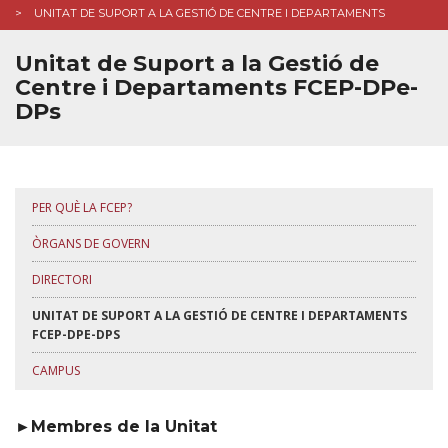
UNITAT DE SUPORT A LA GESTIÓ DE CENTRE I DEPARTAMENTS
QUALITAT
Unitat de Suport a la Gestió de
ESTUDIANTS
Centre i Departaments FCEP-DPe-
DPs
✉︎ BÚSTIA DE CONTACTE
PER QUÈ LA FCEP?
ÒRGANS DE GOVERN
DIRECTORI
UNITAT DE SUPORT A LA GESTIÓ DE CENTRE I DEPARTAMENTS
FCEP-DPE-DPS
CAMPUS
►Membres de la Unitat