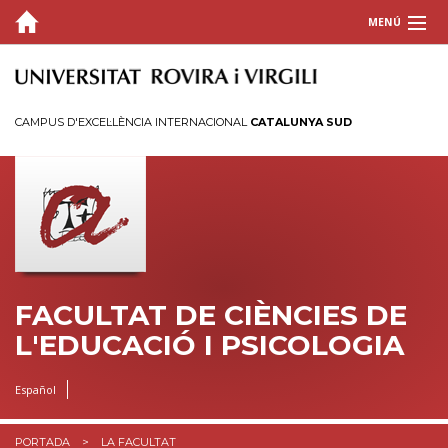
MENÚ
LA FACULTAT
Per què la FCEP?
CAMPUS D'EXCEL·LÈNCIA INTERNACIONAL
CATALUNYA SUD
Òrgans de govern
Directori
Unitat de Suport a la Gestió de Centre i Departaments
Campus
Reserva d'espais
Pla d'enfortiment del català a la FCEP
FACULTAT DE CIÈNCIES DE
L'EDUCACIÓ I PSICOLOGIA
ESTUDIS
INFORMACIÓ ACADÈMICA
Español
RECERCA
PORTADA
LA FACULTAT