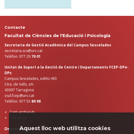
Contacte
Facultat de Ciències de l'Educació i Psicologia
Secretaria de Gestió Acadèmica del Campus Sescelades
secretaria.scs@urv.cat
Telèfon: 977 29
70 01
Unitat de Suport a la Gestió de Centre i Departaments FCEP-DPe-
DPs
Campus Sescelades, edifici W0
Ctra. de Valls, s/n
43007 Tarragona
osd.fcep@urv.cat
Telèfon: 977 55
80 98
Com arribar-hi
Transport
Aquest lloc web utilitza cookies
Dreceres