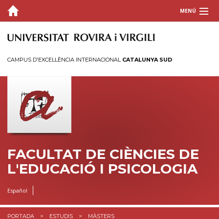
MENÚ
LA FACULTAT
ESTUDIS
CAMPUS D'EXCEL·LÈNCIA INTERNACIONAL
CATALUNYA SUD
Graus
Màsters universitaris
Doctorats
Postgraus
INFORMACIÓ ACADÈMICA
FACULTAT DE CIÈNCIES DE
RECERCA
L'EDUCACIÓ I PSICOLOGIA
QUALITAT
Español
ESTUDIANTS
PORTADA
ESTUDIS
MÀSTERS