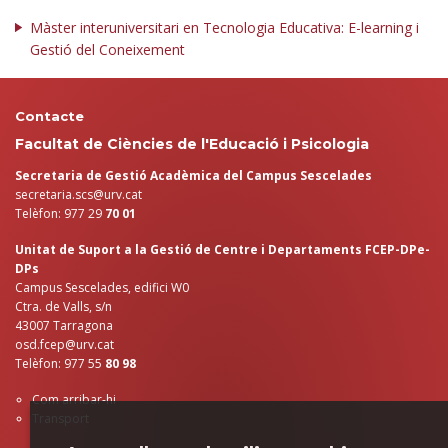
Màster interuniversitari en Tecnologia Educativa: E-learning i
Gestió del Coneixement
Contacte
Facultat de Ciències de l'Educació i Psicologia
Secretaria de Gestió Acadèmica del Campus Sescelades
secretaria.scs@urv.cat
Telèfon: 977 29
70 01
Unitat de Suport a la Gestió de Centre i Departaments FCEP-DPe-
DPs
Campus Sescelades, edifici W0
Ctra. de Valls, s/n
43007 Tarragona
osd.fcep@urv.cat
Telèfon: 977 55
80 98
Com arribar-hi
Transport