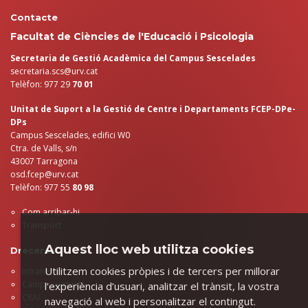
Contacte
Facultat de Ciències de l'Educació i Psicologia
Secretaria de Gestió Acadèmica del Campus Sescelades
secretaria.scs@urv.cat
Telèfon: 977 29
70 01
Unitat de Suport a la Gestió de Centre i Departaments FCEP-DPe-
DPs
Campus Sescelades, edifici W0
Ctra. de Valls, s/n
43007 Tarragona
osd.fcep@urv.cat
Telèfon: 977 55
80 98
Com arribar-hi
Transport
Aquest lloc web utilitza cookies
Dreceres
Utilitzem cookies pròpies i de tercers per millorar
Intranet
Campus virtual
l’experiència d’usuari, analitzar el trànsit, la vostra
CRAI
navegació al web i personalitzar el contingut.