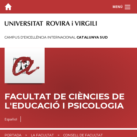
MENÚ
LA FACULTAT
Per què la FCEP?
CAMPUS D'EXCEL·LÈNCIA INTERNACIONAL
CATALUNYA SUD
Òrgans de govern
Directori
Unitat de Suport a la Gestió de Centre i Departaments
Campus
Reserva d'espais
Pla d'enfortiment del català a la FCEP
FACULTAT DE CIÈNCIES DE
L'EDUCACIÓ I PSICOLOGIA
ESTUDIS
INFORMACIÓ ACADÈMICA
Español
RECERCA
PORTADA
LA FACULTAT
CONSELL DE FACULTAT